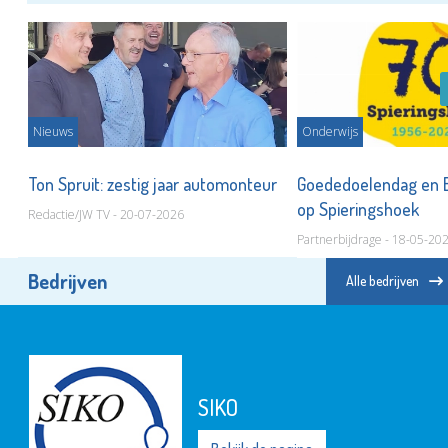
Nieuws
Onderwijs
Ton Spruit: zestig jaar automonteur
Goededoelendag en 
op Spieringshoek
Redactie/JW TV - 20-07-2026
Partnerbijdrage - 18-05-20
Bedrijven
Alle bedrijven
SIKO