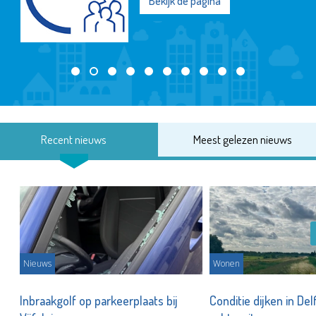
Bekijk de pagina
Recent nieuws
Meest gelezen nieuws
Nieuws
Wonen
Inbraakgolf op parkeerplaats bij
Conditie dijken in Del