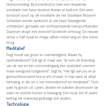
tentoonstelling. Bij binnenkomst heet een draaiende
installatie met bijna duizend draden je welkom. Eén werk
borduurt voort op de installatie die het Stedelijke Museum
Schiedam eerder aankocht. Je ziet twee ‘bewegende
schilderijen’, gemaakt van rechtopstaande transportbanden.
Daarover druipt een vloeistof loodrecht omhoog. De nieuwe
versie is half ovaal en mega: vijftien meter lang en drie meter
hoog.
Meditatief
Feigl houdt van groot en overweldigend. Maakt hij
spektakelkunst? Dat ligt er maar aan. "Je kunt de branding
van de zee en een zonsondergang een spektakel noemen
maar evengoed rustgevend", zegt hij. "Het ligt aan jou en je
gemoedstoestand hoe je iets ervaart. In mijn werk zit altijd
herhaling. In die zin is het minimalistisch en meditatief." Toch
pakt hij groots uit. Lijnen, draden en banden doorkruisen de
zalen en vloeren komen in beweging. Een touw, lint of zware
ketting; elk materiaal gedraagt zich anders.
Technologie