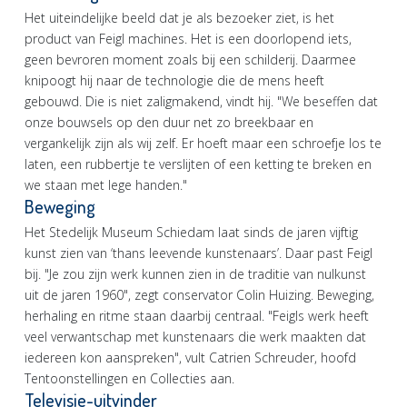
Het uiteindelijke beeld dat je als bezoeker ziet, is het
product van Feigl machines. Het is een doorlopend iets,
geen bevroren moment zoals bij een schilderij. Daarmee
knipoogt hij naar de technologie die de mens heeft
gebouwd. Die is niet zaligmakend, vindt hij. "We beseffen dat
onze bouwsels op den duur net zo breekbaar en
vergankelijk zijn als wij zelf. Er hoeft maar een schroefje los te
laten, een rubbertje te verslijten of een ketting te breken en
we staan met lege handen."
Beweging
Het Stedelijk Museum Schiedam laat sinds de jaren vijftig
kunst zien van ‘thans leevende kunstenaars’. Daar past Feigl
bij. "Je zou zijn werk kunnen zien in de traditie van nulkunst
uit de jaren 1960", zegt conservator Colin Huizing. Beweging,
herhaling en ritme staan daarbij centraal. "Feigls werk heeft
veel verwantschap met kunstenaars die werk maakten dat
iedereen kon aanspreken", vult Catrien Schreuder, hoofd
Tentoonstellingen en Collecties aan.
Televisie-uitvinder