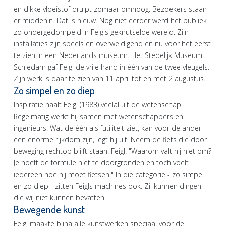
en dikke vloeistof druipt zomaar omhoog. Bezoekers staan
er middenin. Dat is nieuw. Nog niet eerder werd het publiek
zo ondergedompeld in Feigls geknutselde wereld. Zijn
installaties zijn speels en overweldigend en nu voor het eerst
te zien in een Nederlands museum. Het Stedelijk Museum
Schiedam gaf Feigl de vrije hand in één van de twee vleugels.
Zijn werk is daar te zien van 11 april tot en met 2 augustus.
Zo simpel en zo diep
Inspiratie haalt Feigl (1983) veelal uit de wetenschap.
Regelmatig werkt hij samen met wetenschappers en
ingenieurs. Wat de één als futiliteit ziet, kan voor de ander
een enorme rijkdom zijn, legt hij uit. Neem de fiets die door
beweging rechtop blijft staan. Feigl: "Waarom valt hij niet om?
Je hoeft de formule niet te doorgronden en toch voelt
iedereen hoe hij moet fietsen." In die categorie - zo simpel
en zo diep - zitten Feigls machines ook. Zij kunnen dingen
die wij niet kunnen bevatten.
Bewegende kunst
Feigl maakte bijna alle kunstwerken speciaal voor de