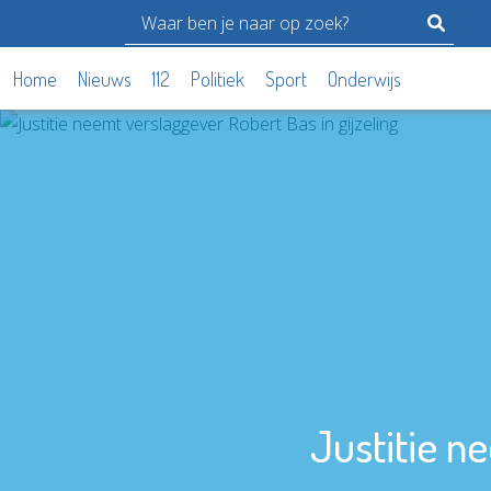
Home
Nieuws
112
Politiek
Sport
Onderwijs
Justitie n