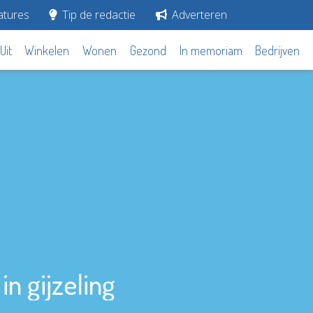
tures
Tip de redactie
Adverteren
Uit
Winkelen
Wonen
Gezond
In memoriam
Bedrijven
n gijzeling