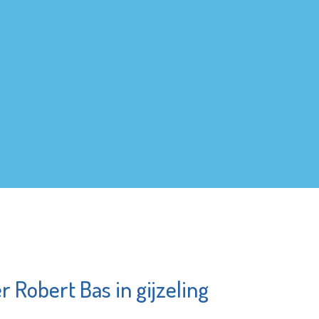
 Robert Bas in gijzeling
ston Fun
Pointer
s