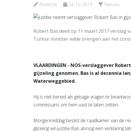
Schiedam
Schied
Redactie
24-10-2019
Nieuws
Bekijk de pagina
Bekijk d
Robert Bas deed op 11 maart 2017 verslag v
Turkse minister wilde brengen aan het cons
VLAARDINGEN - NOS-verslaggever Robert B
gijzeling genomen. Bas is al decennia la
Waterweggebied.
Hij is niet bereid als getuige vragen te beantw
commissaris om hem vast te laten zetten.
Morgenmiddag beslist de raadkamer van de re
gijzeling wil justitie Bas alsnog een verklaring la