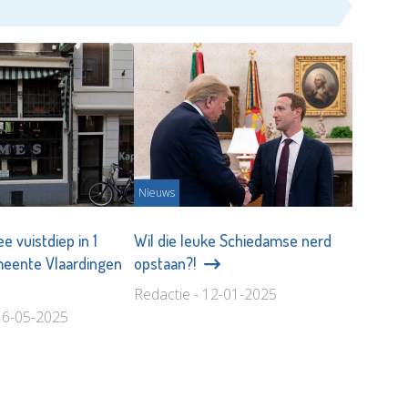
Nieuws
ee vuistdiep in 1
Wil die leuke Schiedamse nerd
meente Vlaardingen
opstaan?!
Redactie - 12-01-2025
 16-05-2025