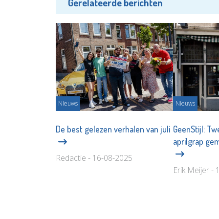
Gerelateerde berichten
Nieuws
Nieuws
De best gelezen verhalen van juli
GeenStijl: Tw
aprilgrap ge
Redactie - 16-08-2025
Erik Meijer -