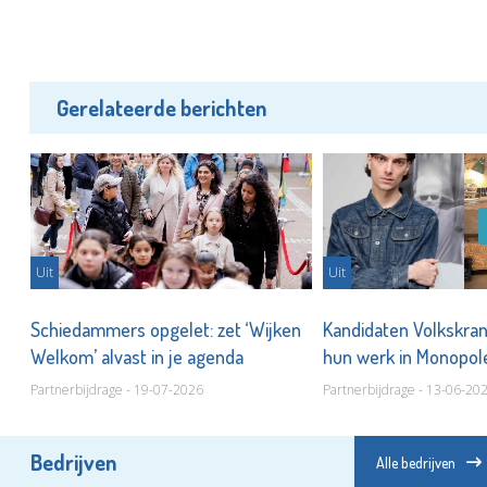
Gerelateerde berichten
Uit
Uit
Z
Schiedammers opgelet: zet ‘Wijken
Kandidaten Volkskran
Welkom’ alvast in je agenda
hun werk in Monopo
Partnerbijdrage - 19-07-2026
Partnerbijdrage - 13-06-20
Bedrijven
Alle bedrijven