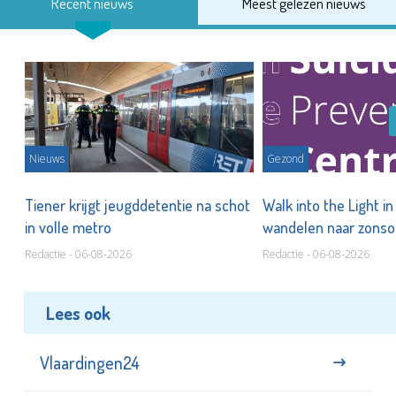
Recent nieuws
Meest gelezen nieuws
Nieuws
Gezond
Tiener krijgt jeugddetentie na schot
Walk into the Light i
in volle metro
wandelen naar zonso
te staan bij suïcide
Redactie - 06-08-2026
Redactie - 06-08-2026
Lees ook
Vlaardingen24