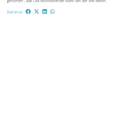
genomen’’, laat OM-woordvoerder Mark van der Wel weten.
Deel dit via: