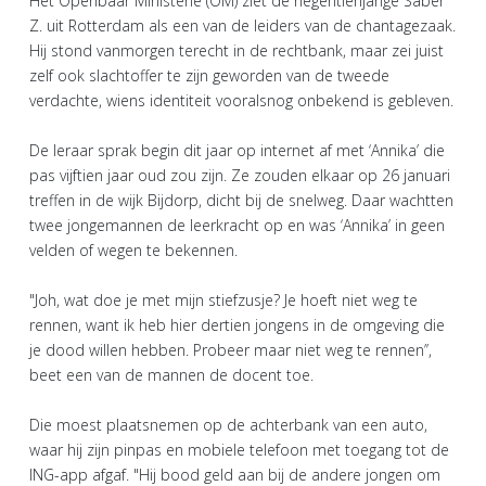
Het Openbaar Ministerie (OM) ziet de negentienjarige Saber
Z. uit Rotterdam als een van de leiders van de chantagezaak.
Hij stond vanmorgen terecht in de rechtbank, maar zei juist
zelf ook slachtoffer te zijn geworden van de tweede
verdachte, wiens identiteit vooralsnog onbekend is gebleven.
De leraar sprak begin dit jaar op internet af met ‘Annika’ die
pas vijftien jaar oud zou zijn. Ze zouden elkaar op 26 januari
treffen in de wijk Bijdorp, dicht bij de snelweg. Daar wachtten
twee jongemannen de leerkracht op en was ‘Annika’ in geen
velden of wegen te bekennen.
"Joh, wat doe je met mijn stiefzusje? Je hoeft niet weg te
rennen, want ik heb hier dertien jongens in de omgeving die
je dood willen hebben. Probeer maar niet weg te rennen’’,
beet een van de mannen de docent toe.
Die moest plaatsnemen op de achterbank van een auto,
waar hij zijn pinpas en mobiele telefoon met toegang tot de
ING-app afgaf. "Hij bood geld aan bij de andere jongen om