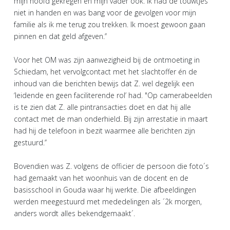
mijn hoofd gekregen en mijn vader ook. Ik had de touwtjes
niet in handen en was bang voor de gevolgen voor mijn
familie als ik me terug zou trekken. Ik moest gewoon gaan
pinnen en dat geld afgeven.’’
Voor het OM was zijn aanwezigheid bij de ontmoeting in
Schiedam, het vervolgcontact met het slachtoffer én de
inhoud van die berichten bewijs dat Z. wel degelijk een
‘leidende en geen faciliterende rol’ had. "Op camerabeelden
is te zien dat Z. alle pintransacties doet en dat hij alle
contact met de man onderhield. Bij zijn arrestatie in maart
had hij de telefoon in bezit waarmee alle berichten zijn
gestuurd.’’
Bovendien was Z. volgens de officier de persoon die foto´s
had gemaakt van het woonhuis van de docent en de
basisschool in Gouda waar hij werkte. Die afbeeldingen
werden meegestuurd met mededelingen als ´2k morgen,
anders wordt alles bekendgemaakt´.