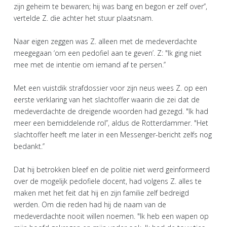
zijn geheim te bewaren; hij was bang en begon er zelf over’’,
vertelde Z. die achter het stuur plaatsnam.
Naar eigen zeggen was Z. alleen met de medeverdachte
meegegaan ‘om een pedofiel aan te geven’. Z: "Ik ging niet
mee met de intentie om iemand af te persen.’’
Met een vuistdik strafdossier voor zijn neus wees Z. op een
eerste verklaring van het slachtoffer waarin die zei dat de
medeverdachte de dreigende woorden had gezegd. "Ik had
meer een bemiddelende rol’’, aldus de Rotterdammer. "Het
slachtoffer heeft me later in een Messenger-bericht zelfs nog
bedankt.’’
Dat hij betrokken bleef en de politie niet werd geïnformeerd
over de mogelijk pedofiele docent, had volgens Z. alles te
maken met het feit dat hij en zijn familie zelf bedreigd
werden. Om die reden had hij de naam van de
medeverdachte nooit willen noemen. "Ik heb een wapen op