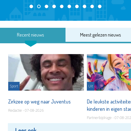
Recent nieuws
Meest gelezen nieuws
Sport
Uit
Zirkzee op weg naar Juventus
De leukste activiteit
kinderen in eigen st
Redactie - 07-08-2026
Partnerbijdrage - 07-08-20
Lees ook