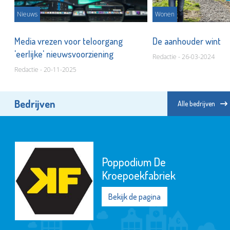
Nieuws
Wonen
 in
Media vrezen voor teloorgang
De aanhouder wint
'eerlijke' nieuwsvoorziening
Redactie - 26-03-2024
Redactie - 20-11-2025
Bedrijven
Alle bedrijven
Poppodium De
Kroepoekfabriek
Bekijk de pagina