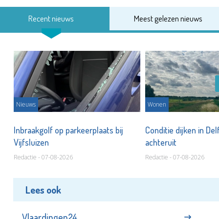
Recent nieuws
Meest gelezen nieuws
Nieuws
Wonen
Inbraakgolf op parkeerplaats bij
Conditie dijken in Del
Vijfsluizen
achteruit
Redactie - 07-08-2026
Redactie - 07-08-2026
Lees ook
Vlaardingen24