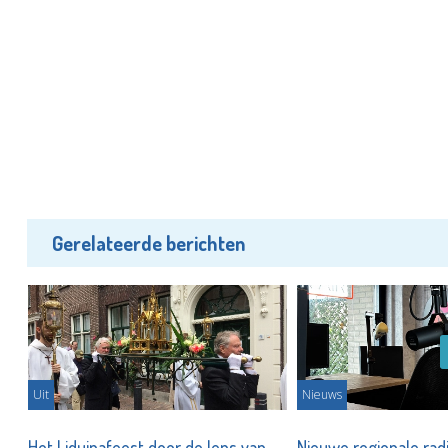
Gerelateerde berichten
Uit
Nieuws
Het Liduinafeest door de lens van
Nieuwe regionale rad