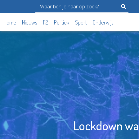
Home
Nieuws
112
Politiek
Sport
Onderwijs
Lockdown waar