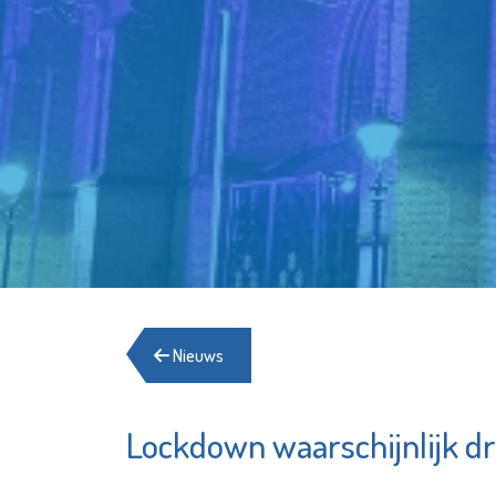
Nieuws
Lockdown waarschijnlijk dr
Het Schiedams
MAES no
Boekhuis