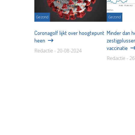
Gezond
Gezond
Coronagolf lijkt over hoogtepunt
Minder dan h
heen
zestigplusser
vaccinatie
Redactie - 20-08-2024
Redactie - 2