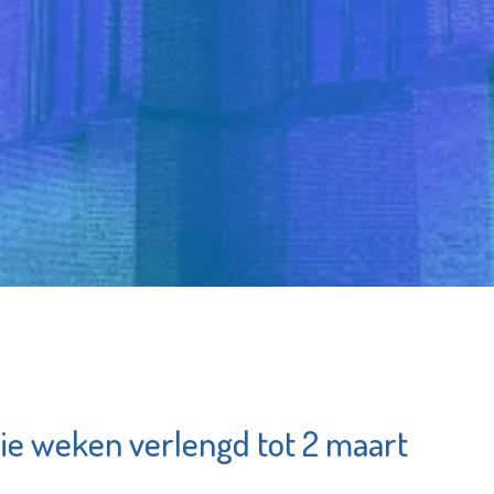
ie weken verlengd tot 2 maart
Franciscus
tarissen
Bekijk de pagina