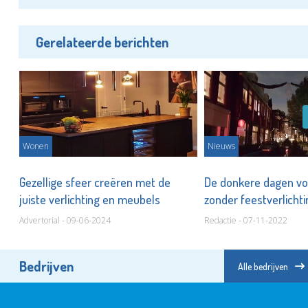
Gerelateerde berichten
Wonen
Nieuws
Gezellige sfeer creëren met de
De donkere dagen vo
juiste verlichting en meubels
zonder feestverlicht
Advertorial - 09-06-2024
Redactie - 07-11-2022
Bedrijven
Alle bedrijven