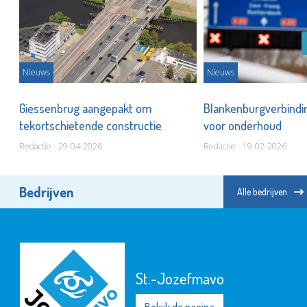
Nieuws
Nieuws
aal
Giessenbrug aangepakt om
Blankenburgverbindi
tekortschietende constructie
voor onderhoud
Redactie - 29-04-2026
Redactie - 19-02-2026
Bedrijven
Alle bedrijven
St.-Jozefmavo