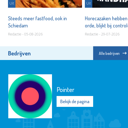
Uit
Uit
n
Steeds meer fastfood, ook in
Horecazaken hebben n
Schiedam
orde, blijkt bij contro
Redactie - 05-08-2026
Redactie - 29-07-2026
Bedrijven
Alle bedrijven
Pointer
Bekijk de pagina