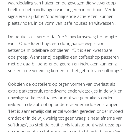
waardedaling van huizen en de gevolgen die wietverkoop
heeft op het rondhangen van jongeren in de buurt. Verder
signaleren zij dat er 'ondermijnende activiteiten' kunnen
plaatsvinden, in de vorm van 'safe houses en witwassen'.
De petitie stelt verder dat 'de Schiedamseweg ter hoogte
van 't Oude Raedthuys een doorgaande weg is voor
fietsende middelbare scholieren'. “Dit is een kwetsbare
doelgroep. Wanneer zij dagelijks een coffeeshop passeren
met de daarbij behorende geuren en indrukken kunnen zij
sneller in de verleiding komen tot het gebruik van softdrugs.”
Ook zien de opstellers op tegen vormen van overlast als
extra parkeerdruk, ronddwarrelende wietzakjes in de wijk en
onveilige verkeerssituaties omdat wietgebruikers onder
invloed in de auto of op andere vervoermiddelen stappen.
“Het is aannemelijk dat er zal worden gereden onder invloed
omdat er in de wijk weinig tot geen vraag is naar afname van
softdrugs”, zo stelt de petitie. Als laatste punt wijst deze op
de monumentale status van het pand, dat zich daarom 'niet