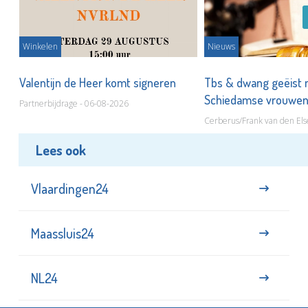
Winkelen
Nieuws
Valentijn de Heer komt signeren
Tbs & dwang geëist 
Schiedamse vrouwe
Partnerbijdrage - 06-08-2026
Cerberus/Frank van den Els
Lees ook
Vlaardingen24
Maassluis24
NL24