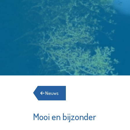
Nieuws
Mooi en bijzonder
Energiehulp
De
Schiedam
Opr