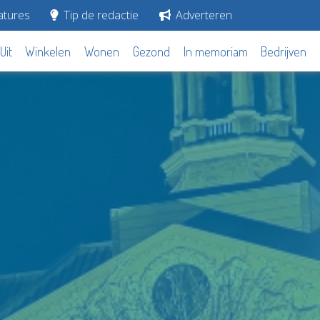
tures
Tip de redactie
Adverteren
Uit
Winkelen
Wonen
Gezond
In memoriam
Bedrijven