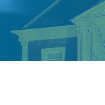
Zwembad
oepCentrale
Groenoord