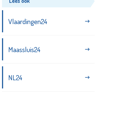
Lees ook
Vlaardingen24
Maassluis24
NL24
Blijf up-to-date