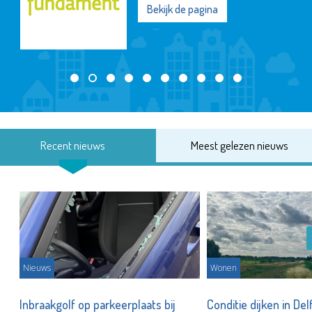
Bekijk de pagina
Recent nieuws
Meest gelezen nieuws
Nieuws
Wonen
Inbraakgolf op parkeerplaats bij
Conditie dijken in Del