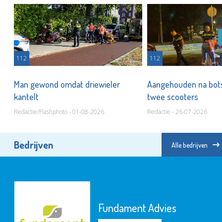
112
112
Man gewond omdat driewieler
Aangehouden na bots
kantelt
twee scooters
Redactie/Flashphoto - 01-08-2026
Redactie - 26-07-2026
Bedrijven
Alle bedrijven
Fundament Advies