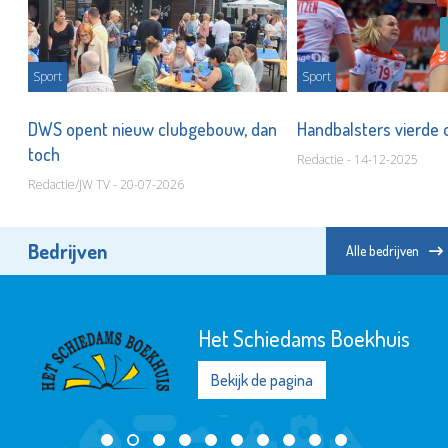
Sport
Sport
DWS opent nieuw clubgebouw, dan
Handbalsters vierde
toch
Redactie - 14-12-2025
Redactie/JW TV - 20-07-2026
Bedrijven
Alle bedrijven
Het Schiedams Boekhuis
Bekijk de pagina