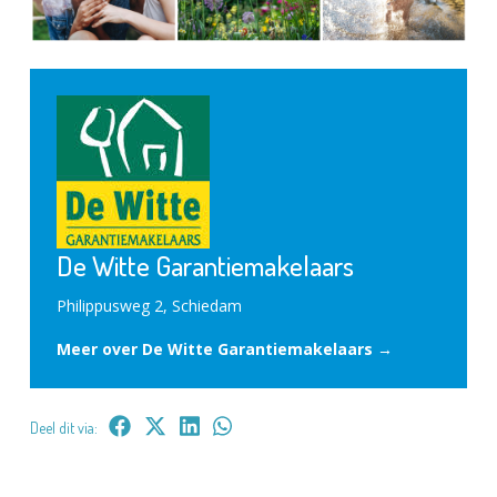
De Witte Garantiemakelaars
Philippusweg 2, Schiedam
Meer over De Witte Garantiemakelaars →
Deel dit via: