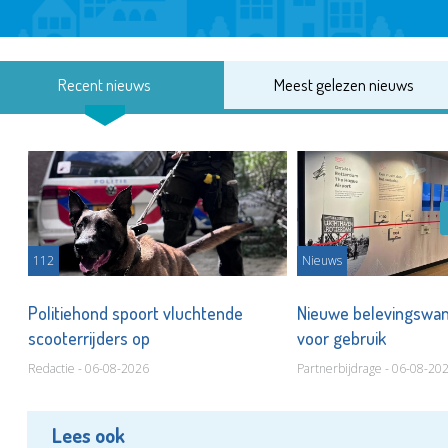
Recent nieuws
Meest gelezen nieuws
112
Nieuws
Politiehond spoort vluchtende
Nieuwe belevingswan
scooterrijders op
voor gebruik
Redactie - 06-08-2026
Partnerbijdrage - 06-08-20
Lees ook