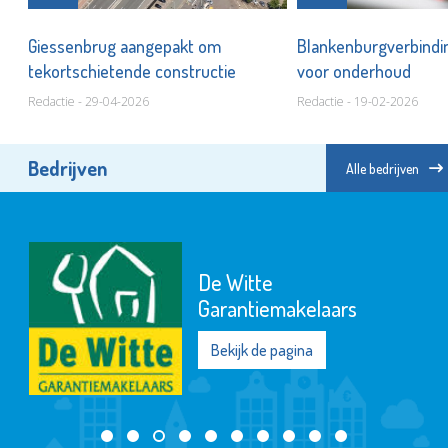
aal
Giessenbrug aangepakt om
Blankenburgverbindi
tekortschietende constructie
voor onderhoud
Redactie - 29-04-2026
Redactie - 19-02-2026
Bedrijven
Alle bedrijven
De Witte
Garantiemakelaars
Bekijk de pagina