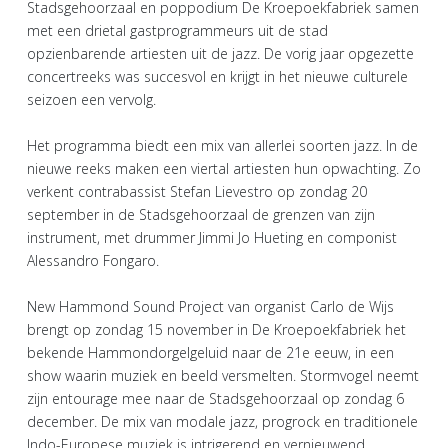
Stadsgehoorzaal en poppodium De Kroepoekfabriek samen
met een drietal gastprogrammeurs uit de stad
opzienbarende artiesten uit de jazz. De vorig jaar opgezette
concertreeks was succesvol en krijgt in het nieuwe culturele
seizoen een vervolg.
Het programma biedt een mix van allerlei soorten jazz. In de
nieuwe reeks maken een viertal artiesten hun opwachting. Zo
verkent contrabassist Stefan Lievestro op zondag 20
september in de Stadsgehoorzaal de grenzen van zijn
instrument, met drummer Jimmi Jo Hueting en componist
Alessandro Fongaro.
New Hammond Sound Project van organist Carlo de Wijs
brengt op zondag 15 november in De Kroepoekfabriek het
bekende Hammondorgelgeluid naar de 21e eeuw, in een
show waarin muziek en beeld versmelten. Stormvogel neemt
zijn entourage mee naar de Stadsgehoorzaal op zondag 6
december. De mix van modale jazz, progrock en traditionele
Indo-Europese muziek is intrigerend en vernieuwend.