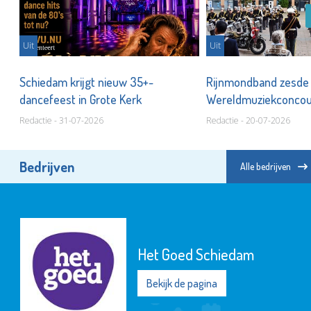
Uit
Uit
Schiedam krijgt nieuw 35+-
Rijnmondband zesde
dancefeest in Grote Kerk
Wereldmuziekconco
Redactie - 31-07-2026
Redactie - 20-07-2026
Bedrijven
Alle bedrijven
Het Goed Schiedam
Bekijk de pagina