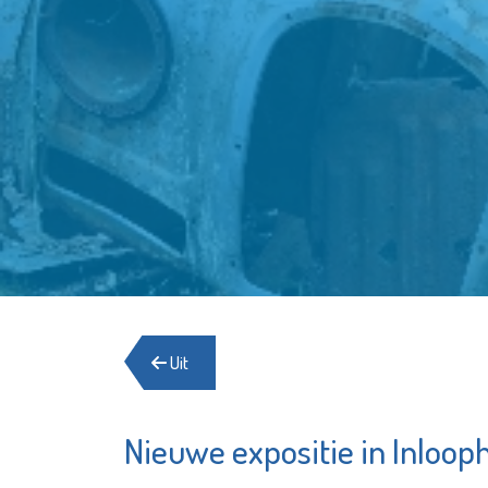
Uit
Nieuwe expositie in Inloop
Minters