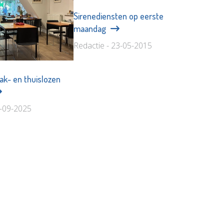
Sirenediensten op eerste
maandag
Redactie - 23-05-2015
ak- en thuislozen
5-09-2025