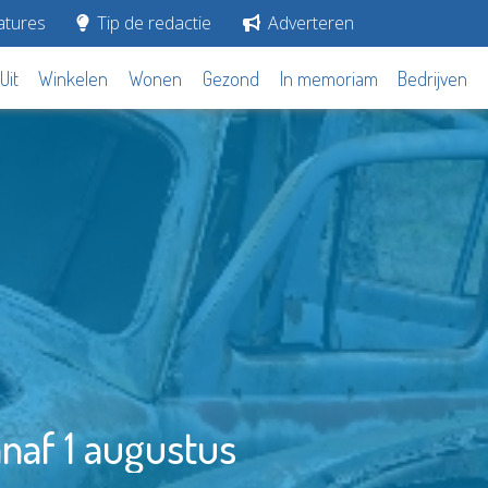
tures
Tip de redactie
Adverteren
Uit
Winkelen
Wonen
Gezond
In memoriam
Bedrijven
anaf 1 augustus