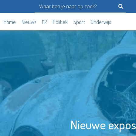
Home
Nieuws
112
Politiek
Sport
Onderwijs
Nieuwe exposit