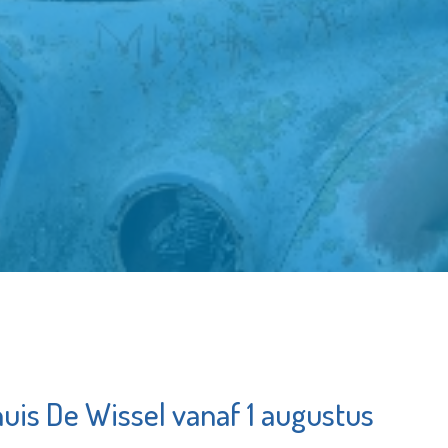
huis De Wissel vanaf 1 augustus
Bibliotheek
Poin
Schiedam