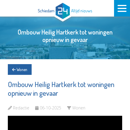
Ombouw Heilig Hartkerk tot woningen
opnieuw in gevaar
Wonen
Ombouw Heilig Hartkerk tot woningen
opnieuw in gevaar
Redactie
06-10-2025
Wonen