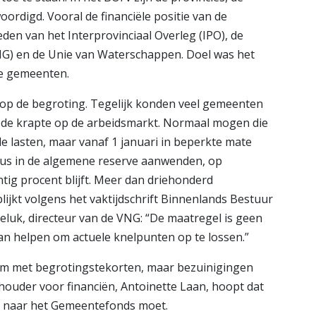
digd. Vooral de financiële positie van de
n van het Interprovinciaal Overleg (IPO), de
G) en de Unie van Waterschappen. Doel was het
de gemeenten.
 op de begroting. Tegelijk konden veel gemeenten
 de krapte op de arbeidsmarkt. Normaal mogen die
le lasten, maar vanaf 1 januari in beperkte mate
plus in de algemene reserve aanwenden, op
ntig procent blijft. Meer dan driehonderd
ijkt volgens het vaktijdschrift Binnenlands Bestuur
 Geluk, directeur van de VNG: “De maatregel is geen
an helpen om actuele knelpunten op te lossen.”
am met begrotingstekorten, maar bezuinigingen
thouder voor financiën, Antoinette Laan, hoopt dat
eld naar het Gemeentefonds moet.