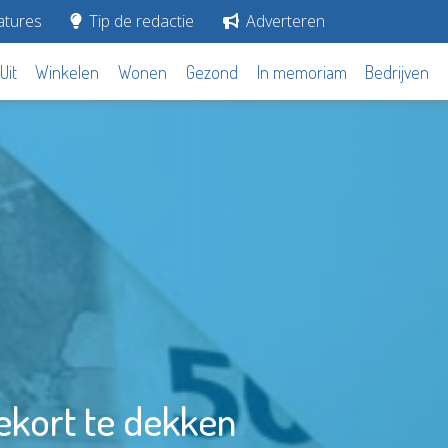
tures
Tip de redactie
Adverteren
Uit
Winkelen
Wonen
Gezond
In memoriam
Bedrijven
ekort te dekken