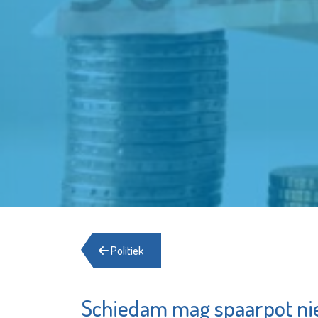
Politiek
Schiedam mag spaarpot ni
De Maatschappij
Open Ar