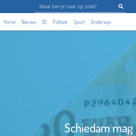
Home
Nieuws
112
Politiek
Sport
Onderwijs
Schiedam mag s