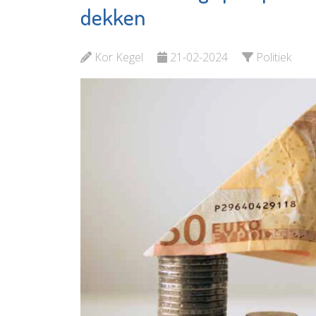
Departement
Exchan
dekken
Waterweg-
Bekijk d
Noord
Kor Kegel
21-02-2024
Politiek
Bekijk de pagina