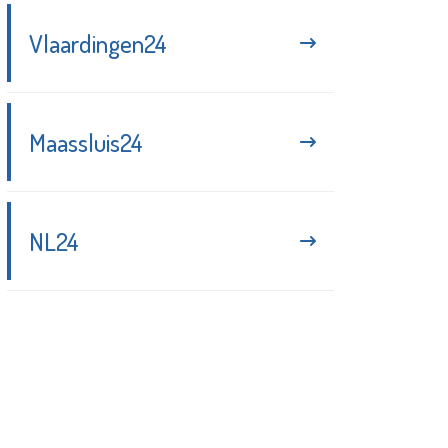
Vlaardingen24
Maassluis24
NL24
Blijf up-to-date