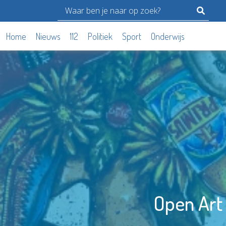
Home
Nieuws
112
Politiek
Sport
Onderwijs
Open Art 