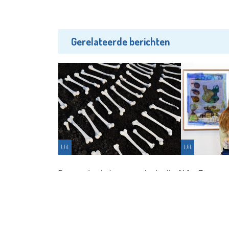
Gerelateerde berichten
Uit
Uit
Dansende skeletten en 'n doolhof
Afra Eisma w
waar uitgang zoek is
Beeldende Ku
2026
Partnerbijdrage - 21-07-2026
Partnerbijdr