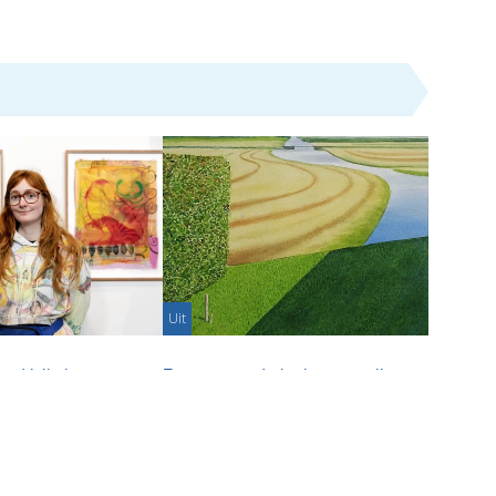
Uit
int Volkskrant
Expositie in de bieb: aquarellen en
nst Publieksprijs
tekeningen van Fred Hemmes
Partnerbijdrage - 29-06-2026
age - 15-07-2026