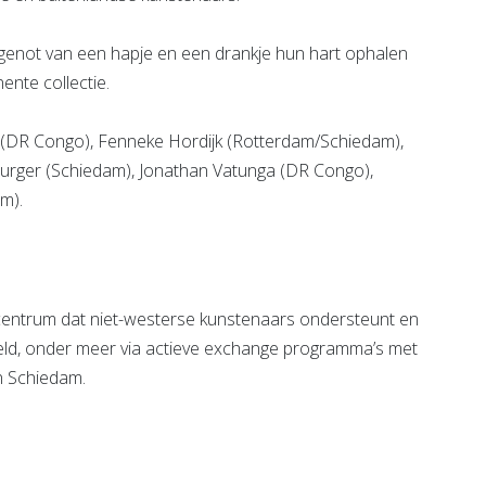
genot van een hapje en een drankje hun hart ophalen
nte collectie.
(DR Congo), Fenneke Hordijk (Rotterdam/Schiedam),
Burger (Schiedam), Jonathan Vatunga (DR Congo),
am).
tcentrum dat niet-westerse kunstenaars ondersteunt en
eld, onder meer via actieve exchange programma’s met
in Schiedam.