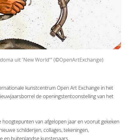
andoma uit 'New World'” (©OpenArtExchange)
rnationale kunstcentrum Open Art Exchange in het
uwjaarsborrel de openingstentoonstelling van het
de hoogtepunten van afgelopen jaar en vooruit gekeken
euwe schilderijen, collages, tekeningen,
ale en buitenlandse kunstenaars.