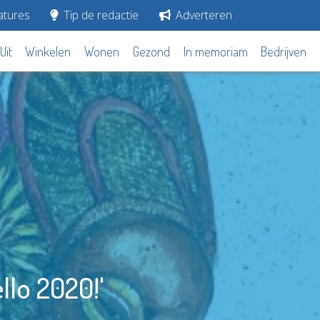
tures
Tip de redactie
Adverteren
Uit
Winkelen
Wonen
Gezond
In memoriam
Bedrijven
llo 2020!'