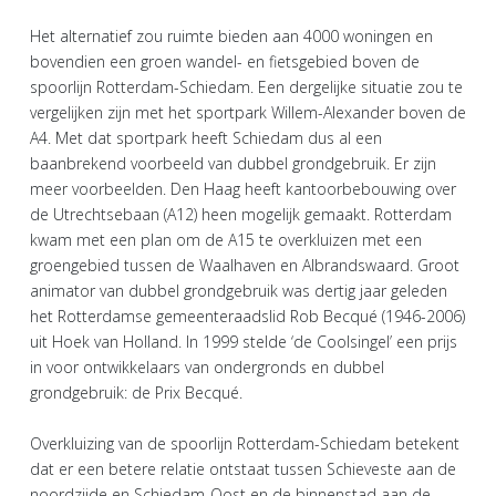
Het alternatief zou ruimte bieden aan 4000 woningen en
bovendien een groen wandel- en fietsgebied boven de
spoorlijn Rotterdam-Schiedam. Een dergelijke situatie zou te
vergelijken zijn met het sportpark Willem-Alexander boven de
A4. Met dat sportpark heeft Schiedam dus al een
baanbrekend voorbeeld van dubbel grondgebruik. Er zijn
meer voorbeelden. Den Haag heeft kantoorbebouwing over
de Utrechtsebaan (A12) heen mogelijk gemaakt. Rotterdam
kwam met een plan om de A15 te overkluizen met een
groengebied tussen de Waalhaven en Albrandswaard. Groot
animator van dubbel grondgebruik was dertig jaar geleden
het Rotterdamse gemeenteraadslid Rob Becqué (1946-2006)
uit Hoek van Holland. In 1999 stelde ‘de Coolsingel’ een prijs
in voor ontwikkelaars van ondergronds en dubbel
grondgebruik: de Prix Becqué.
Overkluizing van de spoorlijn Rotterdam-Schiedam betekent
dat er een betere relatie ontstaat tussen Schieveste aan de
noordzijde en Schiedam-Oost en de binnenstad aan de