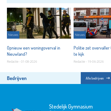
Nieuws
Nieuws
Opnieuw een woningoverval in
Politie zet overvaller
n
Nieuwland?
te kijk
Redactie - 01-08-2026
Redactie - 19-06-2026
Bedrijven
Alle bedrijven
Stedelijk Gymnasium