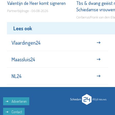
Valentijn de Heer komt signeren
Tbs & dwang geëist 
Schiedamse vrouwe
Partnerbijdrage - 06-08-2026
Cerberus/Frank van den Els
Lees ook
Vlaardingen24
Maassluis24
NL24
Adverteren
Contact