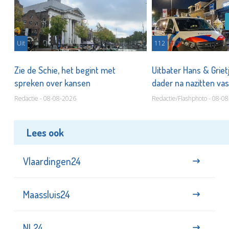
Uit
112
Zie de Schie, het begint met
Uitbater Hans & Griet
spreken over kansen
dader na nazitten va
Redactie - 08-08-2026
Redactie/Flashphoto - 08-0
Lees ook
Vlaardingen24
Maassluis24
NL24