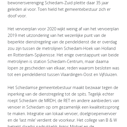
bewonersvereniging Schiedam-Zuid pleitte daar 35 jaar
geleden al voor. Toen hield het gemeentebestuur zich er
doof voor.
Het vervoerplan voor 2020 wijkt weinig af van het vervoerplan
2019 met uitzondering van het wezenlijke punt van de
beperkte dienstregeling van de pendeldienst die er overdag
zou zijn tussen de metrolijnen Schiedam-Hoek van Holland
en Rotterdam-Spijkenisse. Het enige overstappunt van beide
metrolijnen is station Schiedam-Centrum, maar daarna
lopen ze gescheiden van elkaar, reden waarom besloten was
tot een pendeldienst tussen Vlaardingen-Oost en Vijfsluizen.
Het Schiedamse gemeentebestuur maakt bezwaar tegen de
inperking van de dienstregeling tot de spits. Tegelijk echter
roept Schiedam de MRDH, de RET en andere aanbieders van
vervoer in Schiedam op om gezamenlijk een kwaliteitssprong
te maken. Integratie van lokaal vervoer, doelgroepenvervoer
en de ‘last mile’ verdient de voorkeur. Het college van B & W
betrekt daarbij nadrukkelijk Argos Mobiel en de