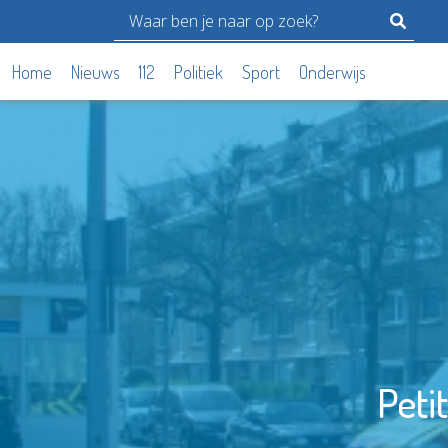
Home
Nieuws
112
Politiek
Sport
Onderwijs
Peti