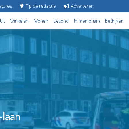
tures
Tip de redactie
Adverteren
Uit
Winkelen
Wonen
Gezond
In memoriam
Bedrijven
-laan