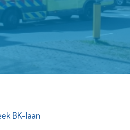
teek BK-laan
St.-Jozefmavo
Naut