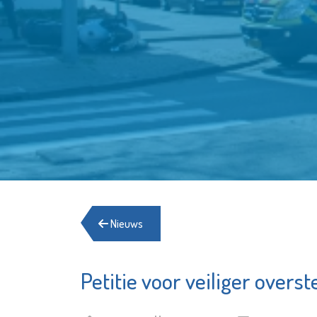
Nieuws
Petitie voor veiliger overs
SIKO