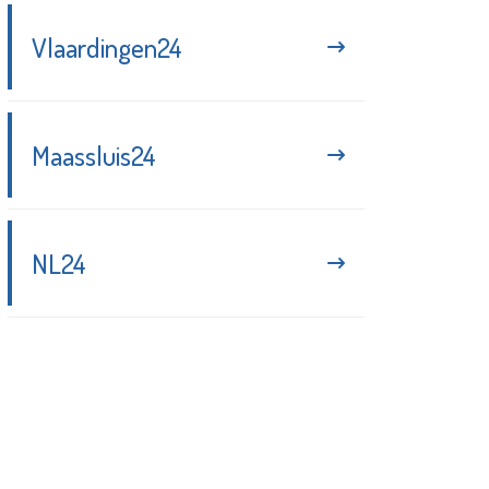
Vlaardingen24
Maassluis24
NL24
Blijf up-to-date