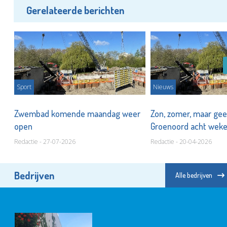
Gerelateerde berichten
Sport
Nieuws
er
Zwembad komende maandag weer
Zon, zomer, maar ge
open
Groenoord acht weke
Redactie - 27-07-2026
Redactie - 20-04-2026
Bedrijven
Alle bedrijven