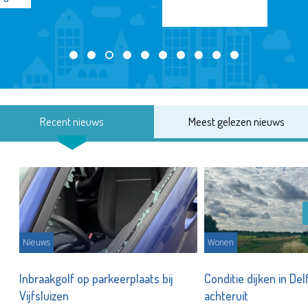
Recent nieuws
Meest gelezen nieuws
Nieuws
Wonen
Inbraakgolf op parkeerplaats bij
Conditie dijken in Del
Vijfsluizen
achteruit