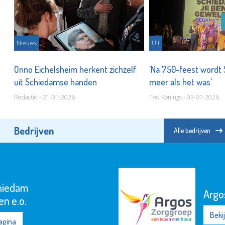
Nieuws
Uit
 te
Onno Eichelsheim herkent zichzelf
'Na 750-feest wordt
uit Schiedamse handen
meer als het was'
Redactie - 21-01-2026
Ted Konings - 03-01-2026
Bedrijven
Alle bedrijven
Argos Zorggroep
Bekijk de pagina