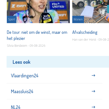
Sport
Wonen
De tour: niet om de winst, maar om
Afvalscheiding
het plezier
Han van der Horst - 09-08-
Silvia Borsboom - 09-08-2026
Lees ook
Vlaardingen24
Maassluis24
NL24