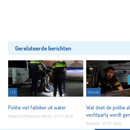
Gerelateerde berichten
112
Nieuws
Politie vist fatbiker uit water
Wat doet de politie a
n
vechtpartij wordt g
Redactie/PlanetZone Media - 07-07-2026
Redactie - 01-07-2026