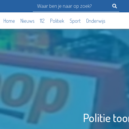
Home
Nieuws
112
Politiek
Sport
Onderwijs
Politie to