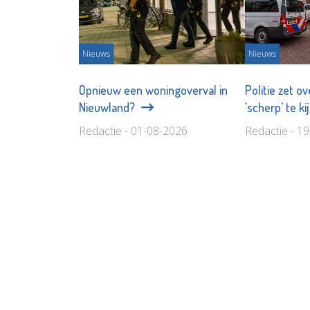
Nieuws
Nieuws
Opnieuw een woningoverval in
Politie zet o
Nieuwland?
'scherp' te ki
Redactie - 01-08-2026
Redactie - 1