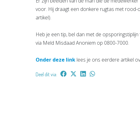
Er zijn beelden van de man die de medewerker
voor. Hij draagt een donkere rugtas met rood-or
artikel).
Heb je een tip, bel dan met de opsporingstipli
via Meld Misdaad Anoniem op 0800-7000.
Onder deze link
lees je ons eerdere artikel 
Deel dit via: