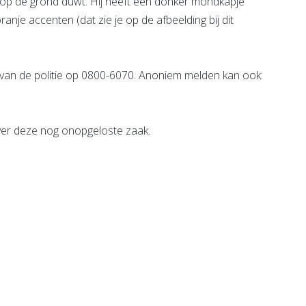
 op de grond duwt. Hij heeft een donker mondkapje
anje accenten (dat zie je op de afbeelding bij dit
jn van de politie op 0800-6070. Anoniem melden kan ook:
over deze nog onopgeloste zaak.