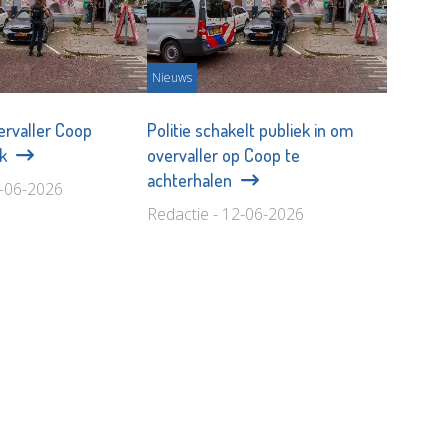
Nieuws
vervaller Coop
Politie schakelt publiek in om
jk
overvaller op Coop te
achterhalen
9-06-2026
Redactie - 12-06-2026