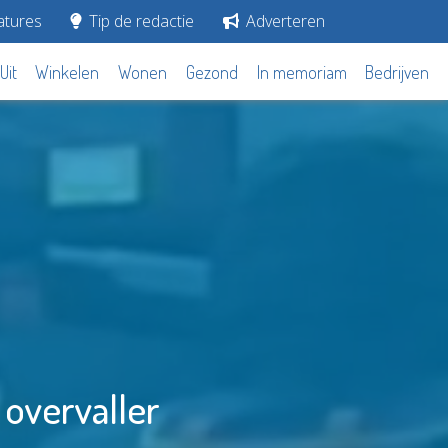
tures
Tip de redactie
Adverteren
Uit
Winkelen
Wonen
Gezond
In memoriam
Bedrijven
 overvaller