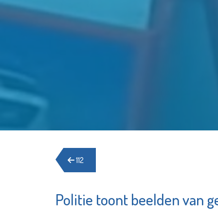
112
Politie toont beelden van 
Schied
Zwembad
Waterkl
Groenoord