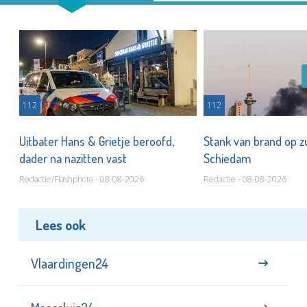
112
112
Uitbater Hans & Grietje beroofd,
Stank van brand op zu
dader na nazitten vast
Schiedam
Redactie/Flashphoto - 08-08-2026
Redactie - 08-08-2026
Lees ook
Vlaardingen24