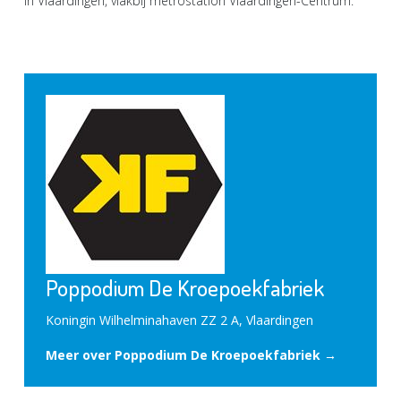
in Vlaardingen, vlakbij metrostation Vlaardingen-Centrum.
Poppodium De Kroepoekfabriek
Koningin Wilhelminahaven ZZ 2 A, Vlaardingen
Meer over Poppodium De Kroepoekfabriek →