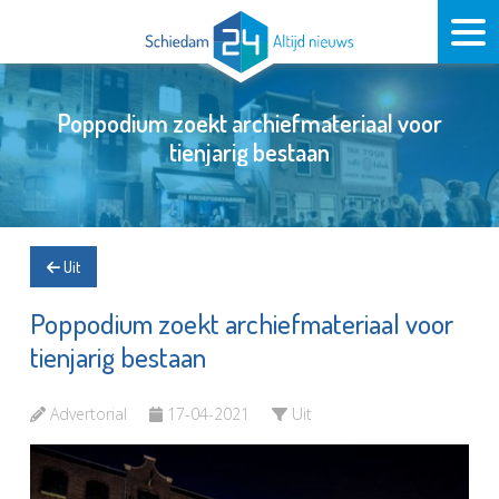
Poppodium zoekt archiefmateriaal voor
tienjarig bestaan
Uit
Poppodium zoekt archiefmateriaal voor
tienjarig bestaan
Advertorial
17-04-2021
Uit