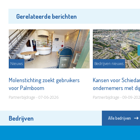
Gerelateerde berichten
Nieuws
Bedrijven nieuws
Molenstichting zoekt gebruikers
Kansen voor Schied
voor Palmboom
ondernemers met dig
hulpmiddelen
Partnerbijdrage - 07-06-2026
Partnerbijdrage - 09-09-20
Bedrijven
Alle bedrijven