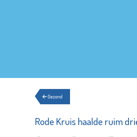
Gezond
Rode Kruis haalde ruim dr
Stedelij
Lentiz Life
Museu
College
Schied