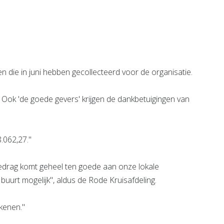
Bekijk de pagina
e pagina
ie in juni hebben gecollecteerd voor de organisatie.
" Ook 'de goede gevers' krijgen de dankbetuigingen van
.062,27."
edrag komt geheel ten goede aan onze lokale
 de buurt mogelijk", aldus de Rode Kruisafdeling.
kenen."