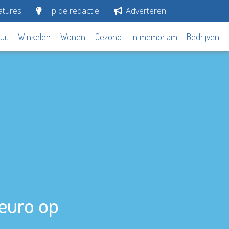
tures
Tip de redactie
Adverteren
Uit
Winkelen
Wonen
Gezond
In memoriam
Bedrijven
 euro op