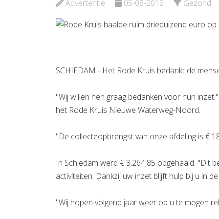
Advertentie
05-08-2019
Gezond
Bekijk de pagina
Bekijk d
SCHIEDAM - Het Rode Kruis bedankt de mensen d
"Wij willen hen graag bedanken voor hun inzet.
het Rode Kruis Nieuwe Waterweg-Noord.
"De collecteopbrengst van onze afdeling is € 18
In Schiedam werd € 3.264,85 opgehaald. "Dit b
activiteiten. Dankzij uw inzet blijft hulp bij u in
"Wij hopen volgend jaar weer op u te mogen re