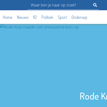
Home
Nieuws
112
Politiek
Sport
Onderwijs
Rode Kr