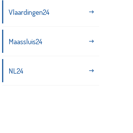
Vlaardingen24
Maassluis24
NL24
Blijf up-to-date