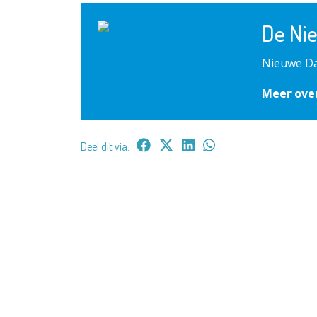
De Ni
Nieuwe Da
Meer ove
Deel dit via: