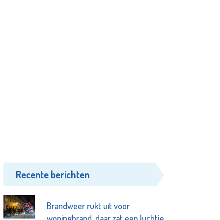
Recente berichten
Brandweer rukt uit voor
woningbrand, daar zat een luchtje