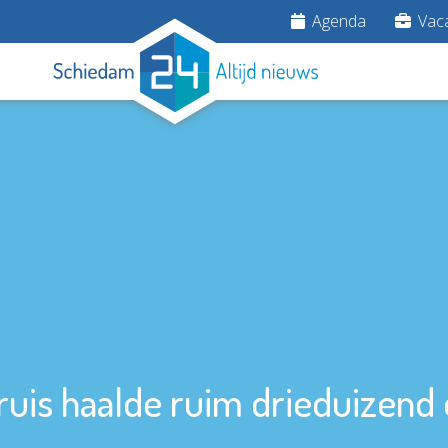
Agenda
Vaca
uis haalde ruim drieduizend