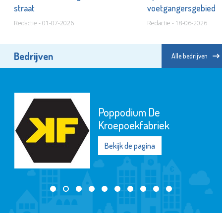
straat
voetgangersgebied
Redactie - 01-07-2026
Redactie - 18-06-2026
Bedrijven
Alle bedrijven
Poppodium De
Kroepoekfabriek
Bekijk de pagina