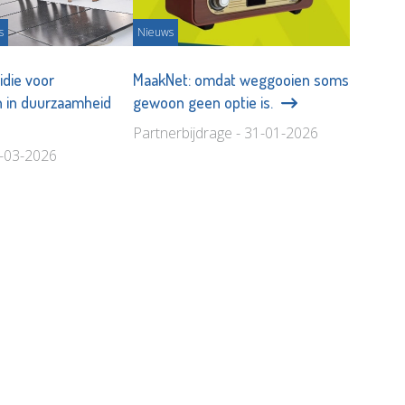
s
Nieuws
idie voor
MaakNet: omdat weggooien soms
n in duurzaamheid
gewoon geen optie is.
Partnerbijdrage - 31-01-2026
5-03-2026