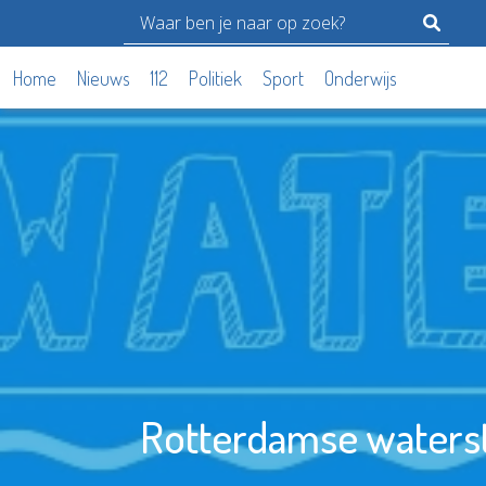
Home
Nieuws
112
Politiek
Sport
Onderwijs
Rotterdamse waters