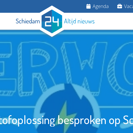
Agenda
Vaca
tofoplossing besproken op 