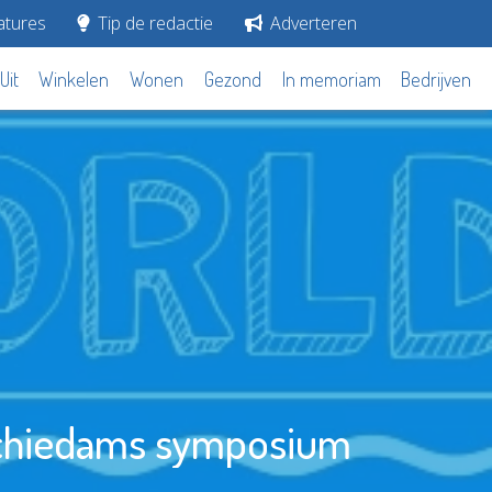
tures
Tip de redactie
Adverteren
Uit
Winkelen
Wonen
Gezond
In memoriam
Bedrijven
Schiedams symposium