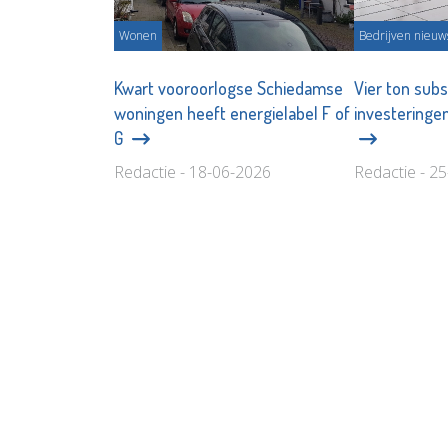
Wonen
Bedrijven nieuw
Kwart vooroorlogse Schiedamse
Vier ton subs
woningen heeft energielabel F of
investeringe
G
Redactie - 18-06-2026
Redactie - 2