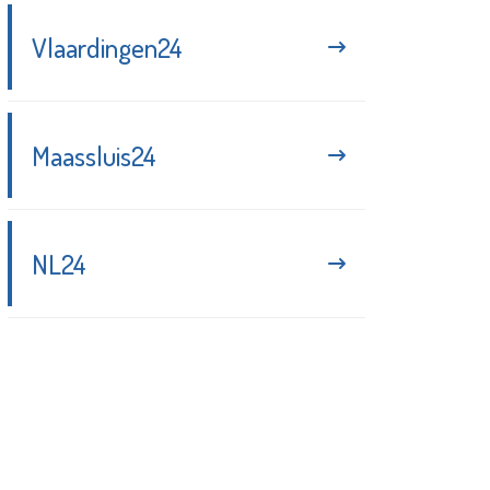
Vlaardingen24
Maassluis24
NL24
Blijf up-to-date