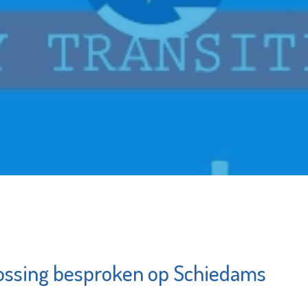
ossing besproken op Schiedams
Irado