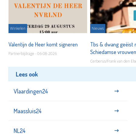
Winkelen
Nieuws
Valentijn de Heer komt signeren
Tbs & dwang geëist 
Schiedamse vrouwe
Partnerbijdrage - 06-08-2026
Cerberus/Frank van den Els
Lees ook
Vlaardingen24
Maassluis24
NL24