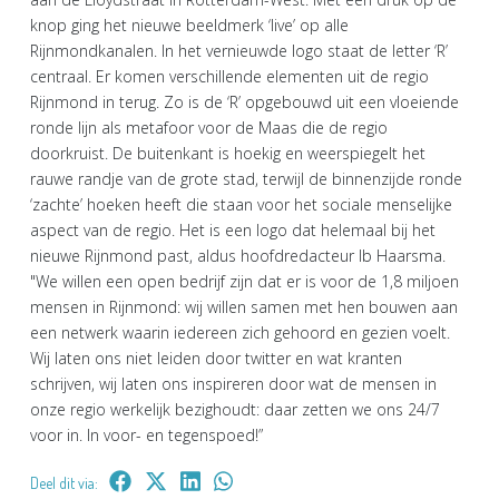
knop ging het nieuwe beeldmerk ‘live’ op alle
Rijnmondkanalen. In het vernieuwde logo staat de letter ‘R’
centraal. Er komen verschillende elementen uit de regio
Rijnmond in terug. Zo is de ‘R’ opgebouwd uit een vloeiende
ronde lijn als metafoor voor de Maas die de regio
doorkruist. De buitenkant is hoekig en weerspiegelt het
rauwe randje van de grote stad, terwijl de binnenzijde ronde
‘zachte’ hoeken heeft die staan voor het sociale menselijke
aspect van de regio. Het is een logo dat helemaal bij het
nieuwe Rijnmond past, aldus hoofdredacteur Ib Haarsma.
"We willen een open bedrijf zijn dat er is voor de 1,8 miljoen
mensen in Rijnmond: wij willen samen met hen bouwen aan
een netwerk waarin iedereen zich gehoord en gezien voelt.
Wij laten ons niet leiden door twitter en wat kranten
schrijven, wij laten ons inspireren door wat de mensen in
onze regio werkelijk bezighoudt: daar zetten we ons 24/7
voor in. In voor- en tegenspoed!”
Deel dit via: