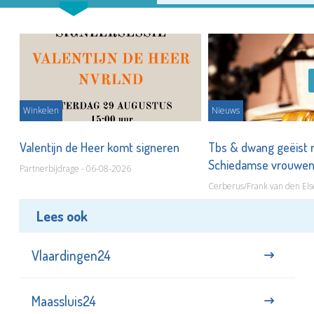
Winkelen
Nieuws
Valentijn de Heer komt signeren
Tbs & dwang geëist 
Schiedamse vrouwe
Partnerbijdrage - 06-08-2026
Cerberus/Frank van den Els
Lees ook
Vlaardingen24
Maassluis24