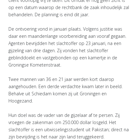
cliënt voorlopig vrij te laten. Dit omdat er nog geen zicht is
op een datum waarop de rechtbank de zaak inhoudelijk zal
behandelen. De planning is eind dit jaar.
De ontvoering vond in januari plaats. Volgens justitie was
daar een maandenlange voorbereiding aan vooraf gegaan.
Agenten bevrijdden het slachtoffer op 23 januari, na een
gijzeling van drie dagen. Zij vonden het slachtoffer
geblinddoekt en vastgebonden op een kamertje in de
Groningse Kometenstraat.
Twee mannen van 36 en 21 jaar werden kort daarop
aangehouden. Een derde verdachte kwam later in beeld.
Behalve uit Schiedam komen zij uit Groningen en
Hoogezand.
Hun doel was de vader van de gijzelaar af te persen. Zij
vroegen de zakenman om 250.000 dollar losgeld. Het
slachtoffer is een uitwisselingsstudent uit Pakistan; direct na
zijn bevrijding is het naar zijn land teruggekeerd.