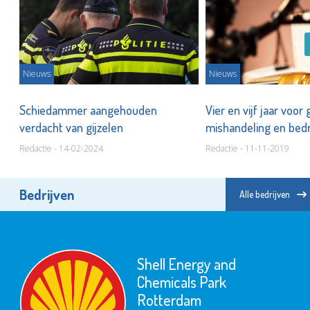
Nieuws
Nieuws
Schiedammer aangehouden
Vier en vijf jaar voor g
verdacht van gijzelen
mishandeling en bed
Redactie - 14-02-2024
Redactie - 11-11-2019
Bedrijven
Alle bedrijven
Shell Energy and
Chemicals Park
Rotterdam