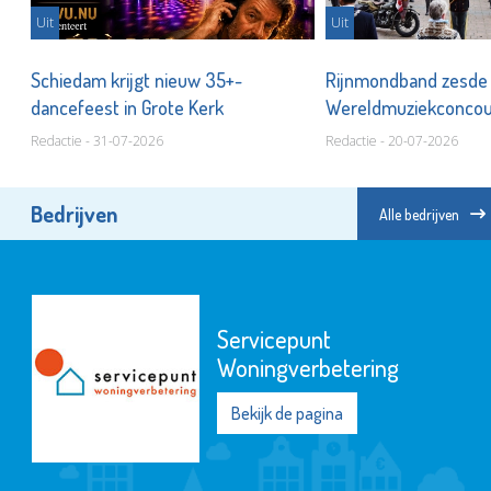
Uit
Uit
Schiedam krijgt nieuw 35+-
Rijnmondband zesde
dancefeest in Grote Kerk
Wereldmuziekconco
Redactie - 31-07-2026
Redactie - 20-07-2026
Bedrijven
Alle bedrijven
Servicepunt
Woningverbetering
Bekijk de pagina