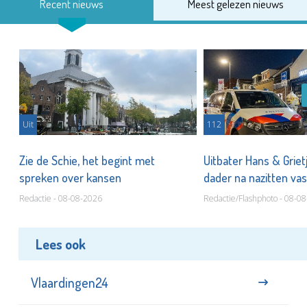
Recent nieuws
Meest gelezen nieuws
Uit
112
Zie de Schie, het begint met
Uitbater Hans & Griet
spreken over kansen
dader na nazitten va
Redactie - 08-08-2026
Redactie/Flashphoto - 08-0
Lees ook
Vlaardingen24