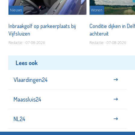
Nieuws
Wonen
Inbraakgolf op parkeerplaats bij
Conditie dijken in Del
Vijfsluizen
achteruit
Redactie - 07-08-2026
Redactie - 07-08-2026
Lees ook
Vlaardingen24
Maassluis24
NL24