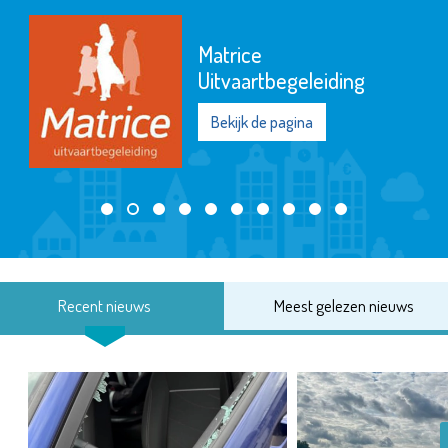
Matrice
Uitvaartbegeleiding
Bekijk de pagina
Recent nieuws
Meest gelezen nieuws