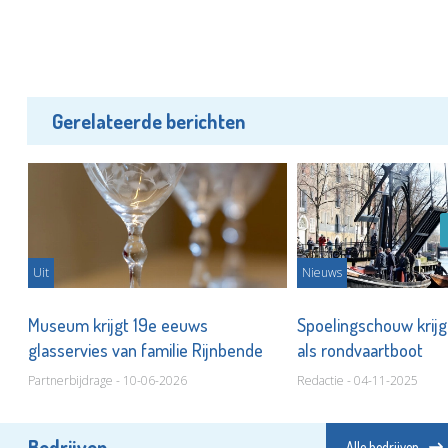
Gerelateerde berichten
Uit
Nieuws
Museum krijgt 19e eeuws
Spoelingschouw krij
glasservies van familie Rijnbende
als rondvaartboot
Partnerbijdrage - 10-06-2026
Redactie - 04-11-2025
Bedrijven
Alle bedrijven