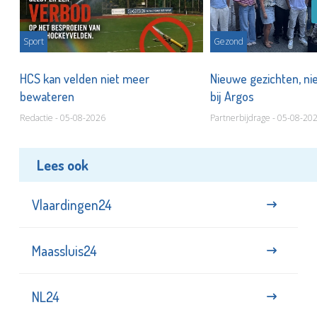
Sport
Gezond
HCS kan velden niet meer
Nieuwe gezichten, ni
bewateren
bij Argos
Redactie - 05-08-2026
Partnerbijdrage - 05-08-20
Lees ook
Vlaardingen24
Maassluis24
NL24