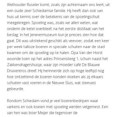
Wethouder Ruseler komt, zoals zijn achternaam ons leert, uit
een oude zeer Schiedamse familie. Hij heeft dan ook van
huis uit kennis over de betekenis van de spoelingschuit
meegekregen. Spoeling was, zoals we allen weten, wat
onderin de ketel overbleef, na het eerste distillaat van het
beslag. In het Jenevermuseum kun je precies zien hoe dat
gaat. Dit was uitstekend geschikt als veevoer, zodat een keer
per week talloze boeren in speciale schuiten naar de stad
kwamen om de spoeling op te halen. Opa Van der Horst
woonde toen op het adres Prinsensteeg 1, schuin naast het
Zakkendragershuisje, waar zijn moeder café De Blauwe
Druiventros dreef. Hij herinnerde zich op hoge leeftijd nog
hoe ontzettend de boeren konden vloeken als zij elkaars
schuiten vast voeren in de Nieuwe Sluis, wat steevast
gebeurde.
Rondom Schiedam vond je veel boerenbedrijven waar
varkens en ook koeien met spoeling werden vetgemest. Een
van hen was boer Meijer die tegenover de