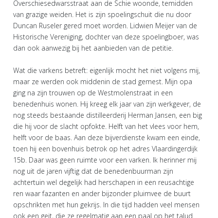
Overschiesedwarsstraat aan de Schie woonde, temidden
van grazige weiden. Het is zijn spoelingschuit die nu door
Duncan Ruseler gered moet worden. Lidwien Meijer van de
Historische Vereniging, dochter van deze spoelingboer, was
dan ook aanwezig bij het aanbieden van de petitie.
Wat die varkens betreft: eigenlijk mocht het niet volgens mij,
maar ze werden ook middenin de stad gemest. Mijn opa
ging na zijn trouwen op de Westmolenstraat in een
benedenhuis wonen. Hij kreeg elk jaar van zijn werkgever, de
nog steeds bestaande distilleerderij Herman Jansen, een big
die hij voor de slacht opfokte. Helft van het vlees voor hem,
helft voor de baas. Aan deze bijverdienste kwam een einde,
toen hij een bovenhuis betrok op het adres Vlaardingerdijk
15b. Daar was geen ruimte voor een varken. Ik herinner mij
nog uit de jaren vijftig dat de benedenbuurman zijn
achtertuin wel degelijk had herschapen in een reusachtige
ren waar fazanten en ander bijzonder pluimvee de buurt
opschrikten met hun gekrijs. In die tijd hadden veel mensen
ook een geit, die ze regelmatig aan een paal op het talud