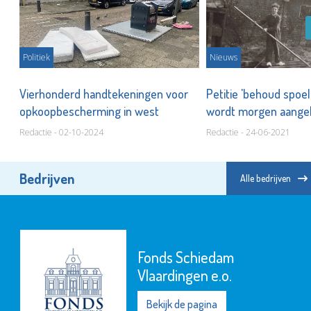
Politiek
Nieuws
n
Vierhonderd handtekeningen voor
Petitie 'behoud spoel
opkoopbescherming in west
wordt morgen aange
wethouder
Redactie - 02-10-2024
Redactie - 24-06-2021
Bedrijven
Alle bedrijven
Fonds Schiedam
Vlaardingen e.o.
Bekijk de pagina