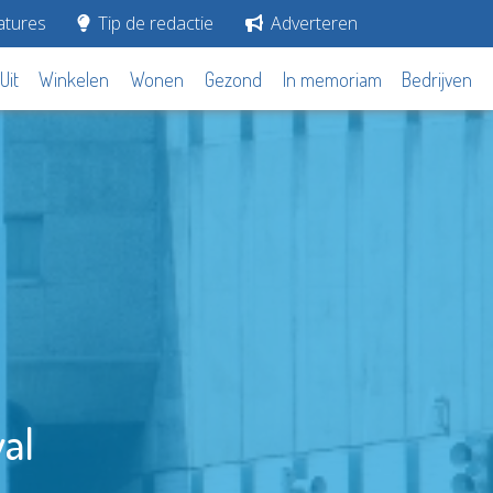
tures
Tip de redactie
Adverteren
Uit
Winkelen
Wonen
Gezond
In memoriam
Bedrijven
al