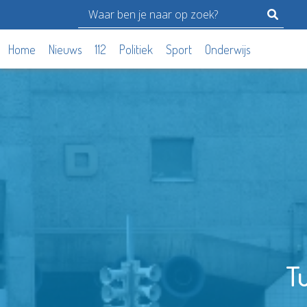
Home
Nieuws
112
Politiek
Sport
Onderwijs
T