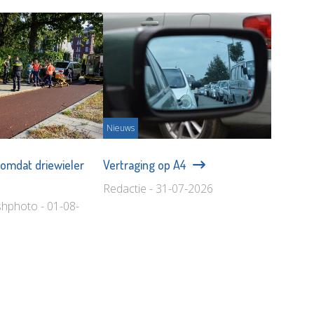
Nieuws
omdat driewieler
Vertraging op A4
Redactie - 31-07-2026
shphoto - 01-08-