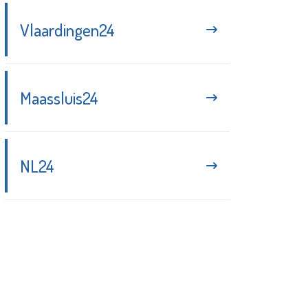
Vlaardingen24
Maassluis24
NL24
Blijf up-to-date