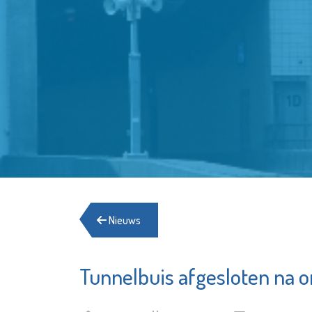
Nieuws
Tunnelbuis afgesloten na o
Stadsgehoorzaal
Energ
Vlaardingen
Schie