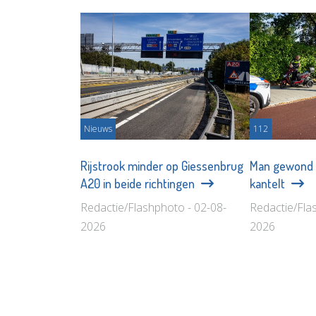
Nieuws
112
Rijstrook minder op Giessenbrug
Man gewond 
A20 in beide richtingen
kantelt
Redactie/Flashphoto - 02-08-
Redactie/Fla
2026
2026