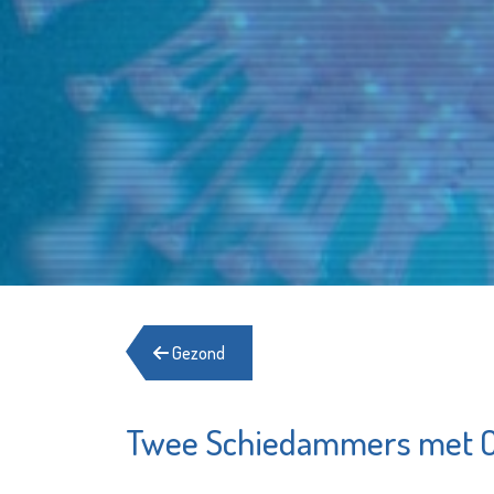
Gezond
Twee Schiedammers met Co
Stedelijk
Schole
Museum
Spierin