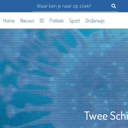
Home
Nieuws
112
Politiek
Sport
Onderwijs
Twee Sch