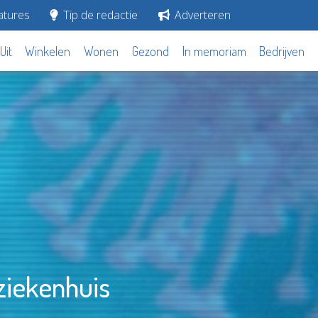
tures
Tip de redactie
Adverteren
Uit
Winkelen
Wonen
Gezond
In memoriam
Bedrijven
iekenhuis