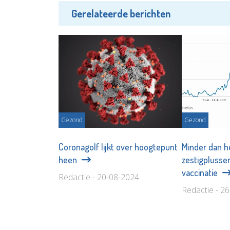
Gerelateerde berichten
Gezond
Gezond
Coronagolf lijkt over hoogtepunt
Minder dan h
heen
zestigplusser
vaccinatie
Redactie - 20-08-2024
Redactie - 2