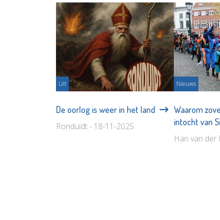
Uit
Nieuws
De oorlog is weer in het land
Waarom zoveel
intocht van 
Ronduidt - 18-11-2025
Han van der 