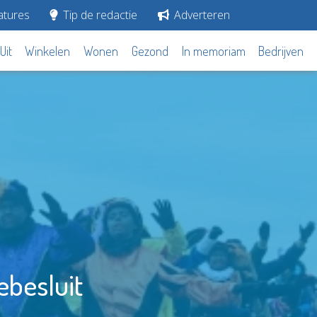
tures
Tip de redactie
Adverteren
Uit
Winkelen
Wonen
Gezond
In memoriam
Bedrijven
ebesluit