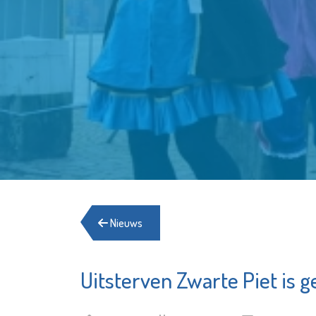
Nieuws
Uitsterven Zwarte Piet is g
Seniorenwelzijn
Hospice
Margrie
Bekijk de pagina