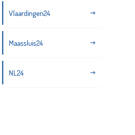
Vlaardingen24
Maassluis24
NL24
Blijf up-to-date