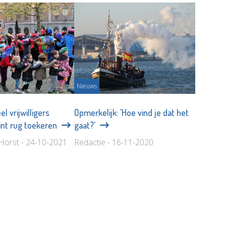
Nieuws
 vrijwilligers
Opmerkelijk: 'Hoe vind je dat het
Sint rug toekeren
gaat?'
Horst - 24-10-2021
Redactie - 16-11-2020