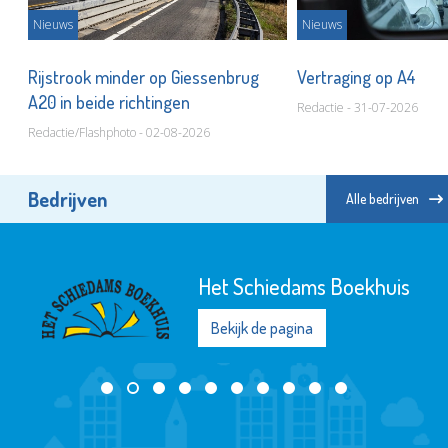
Nieuws
Nieuws
Rijstrook minder op Giessenbrug
Vertraging op A4
A20 in beide richtingen
Redactie - 31-07-2026
Redactie/Flashphoto - 02-08-2026
Bedrijven
Alle bedrijven
Het Schiedams Boekhuis
Bekijk de pagina