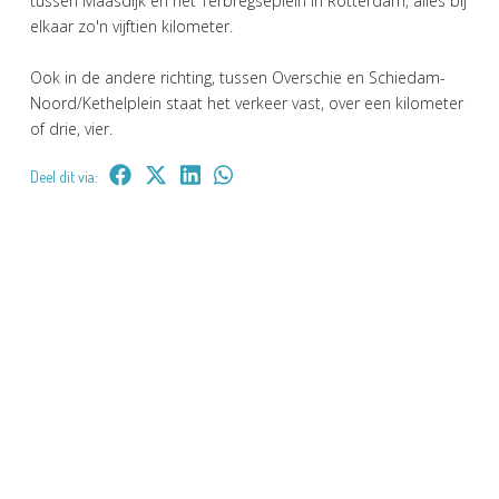
tussen Maasdijk en het Terbregseplein in Rotterdam, alles bij
elkaar zo'n vijftien kilometer.
Ook in de andere richting, tussen Overschie en Schiedam-
Noord/Kethelplein staat het verkeer vast, over een kilometer
of drie, vier.
Deel dit via: