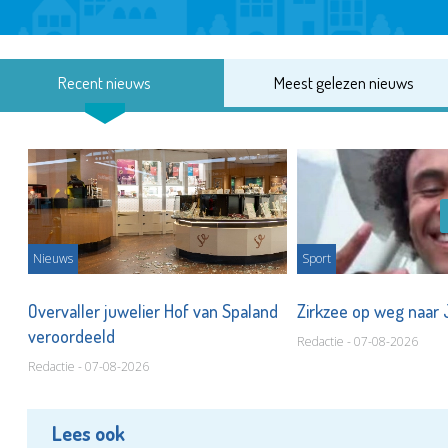
Recent nieuws
Meest gelezen nieuws
Nieuws
Sport
Overvaller juwelier Hof van Spaland
Zirkzee op weg naar
veroordeeld
Redactie - 07-08-2026
Redactie - 07-08-2026
Lees ook