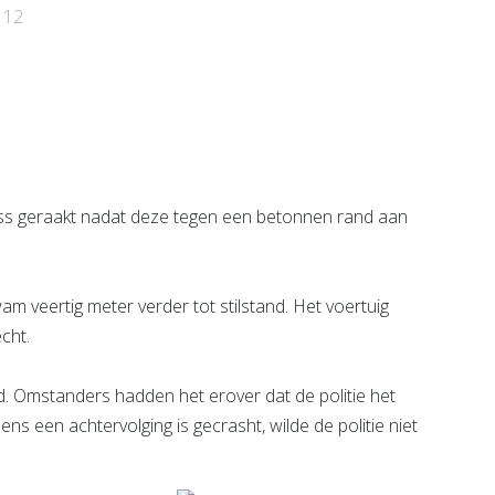
e pagina
112
ss geraakt nadat deze tegen een betonnen rand aan
m veertig meter verder tot stilstand. Het voertuig
cht.
. Omstanders hadden het erover dat de politie het
jdens een achtervolging is gecrasht, wilde de politie niet