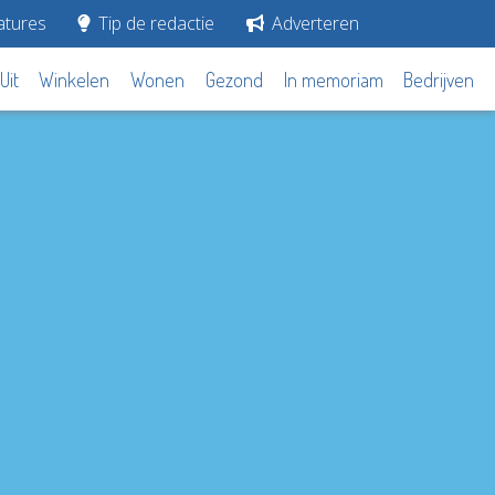
tures
Tip de redactie
Adverteren
Uit
Winkelen
Wonen
Gezond
In memoriam
Bedrijven