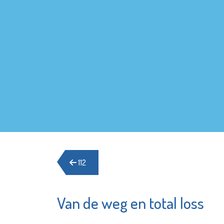
112
Van de weg en total loss
Hospice de
Irado
Margriet