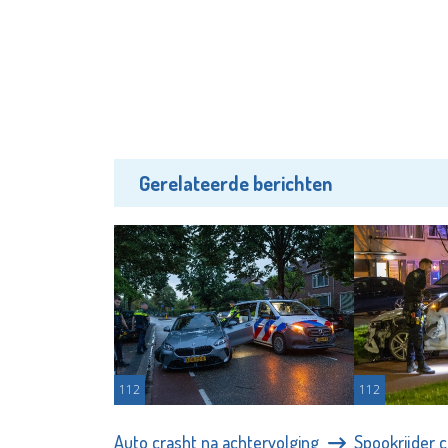
Gerelateerde berichten
112
112
Auto crasht na achtervolging
Spookrijder 