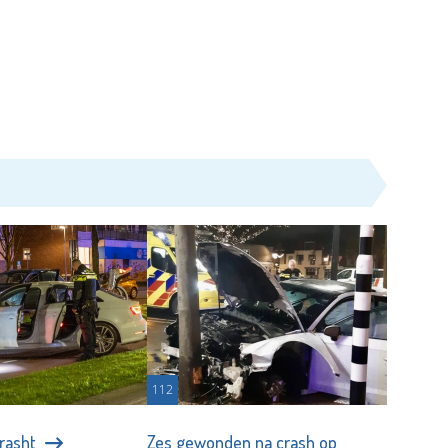
112
crasht
Zes gewonden na crash op