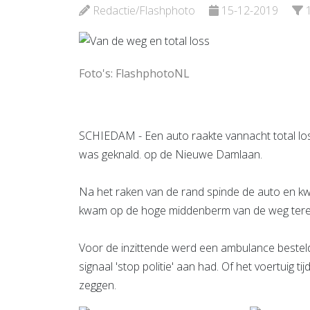
Bekijk d
Redactie/Flashphoto
15-12-2019
Bekijk de pagina
Foto's: FlashphotoNL
SCHIEDAM - Een auto raakte vannacht total lo
was geknald. op de Nieuwe Damlaan.
Na het raken van de rand spinde de auto en kwa
kwam op de hoge middenberm van de weg tere
Voor de inzittende werd een ambulance besteld
signaal 'stop politie' aan had. Of het voertuig ti
zeggen.