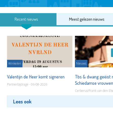
Recent nieuws
Meest gelezen nieuws
Winkelen
Nieuws
Valentijn de Heer komt signeren
Tbs & dwang geëist 
Schiedamse vrouwe
Partnerbijdrage - 06-08-2026
Cerberus/Frank van den Els
Lees ook