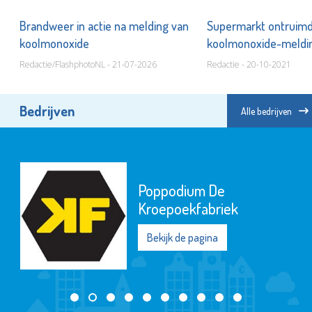
Brandweer in actie na melding van
Supermarkt ontruimd
koolmonoxide
koolmonoxide-meld
Redactie/FlashphotoNL - 21-07-2026
Redactie - 20-10-2021
Bedrijven
Alle bedrijven
Poppodium De
Kroepoekfabriek
Bekijk de pagina